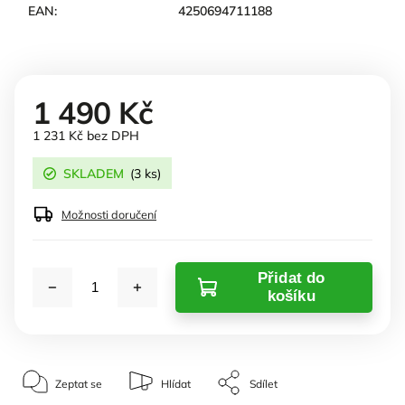
EAN
:
4250694711188
1 490 Kč
1 231 Kč bez DPH
SKLADEM
(3 ks)
Možnosti doručení
Přidat do
košíku
Zeptat se
Hlídat
Sdílet