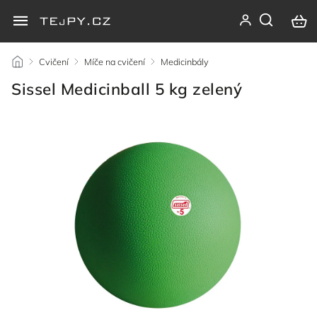
/
Cvičení
/
Míče na cvičení
/
Medicinbály
/
Sissel Medicinball 5 kg zelený