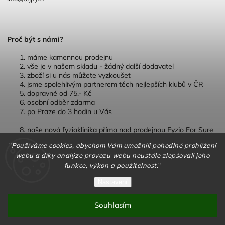
P
roč být s námi?
máme kamennou prodejnu
vše je v našem skladu - žádný další dodavatel
zboží si u nás můžete vyzkoušet
jsme spolehlivým partnerem těch nejlepších klubů v ČR
dopravné od 75,- Kč
osobní odběr zdarma
po Praze do 3 hodin u Vás
naše nová fyzioklinika přímo nad prodejnou Fyzio For Sure
"
Používáme cookies, abychom Vám umožnili pohodlné prohlížení
webu a díky analýze provozu webu neustále zlepšovali jeho
funkce, výkon a použitelnost.
"
Copyright 2026
TEJPY.cz
. Všechna práva vyhrazena.
Nastavení
Vytvořil
Shoptet
| Design
Shoptak.cz
Souhlasím
Vytvořil Shoptet