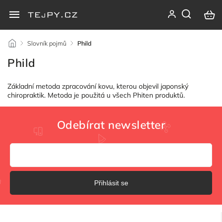
/
Slovník pojmů
/
Phild
Phild
Základní metoda zpracování kovu, kterou objevil japonský
chiropraktik. Metoda je použitá u všech Phiten produktů.
Odebírat newsletter
Přihlásit se