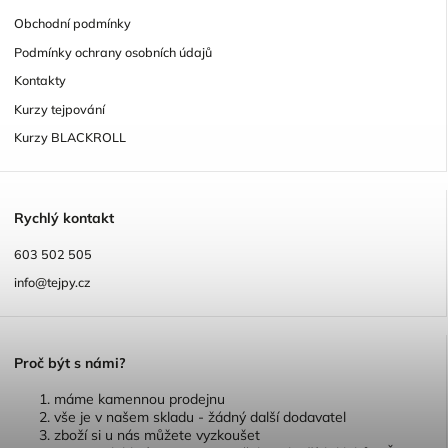
Obchodní podmínky
Podmínky ochrany osobních údajů
Kontakty
Kurzy tejpování
Kurzy BLACKROLL
R
ychlý kontakt
603 502 505
info@tejpy.cz
P
roč být s námi?
máme kamennou prodejnu
vše je v našem skladu - žádný další dodavatel
zboží si u nás můžete vyzkoušet