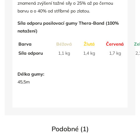
znamená zvýšení tažné síly o 25% až po černou
barvu a o 40% od stříbrné po zlatou.
Síla odporu posilovací gumy Thera-Band (100%
natažení)
Barva
Béžová
Žlutá
Červená
Ze
Síla odporu
1,1 kg
1,4 kg
1,7 kg
2,
Délka gumy:
45,5m
Podobné (1)