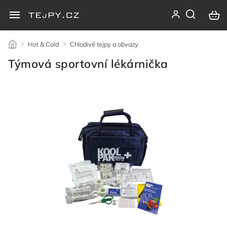
/
Hot & Cold
/
Chladivé tejpy a obvazy
/
Týmová sportovní lékárnička