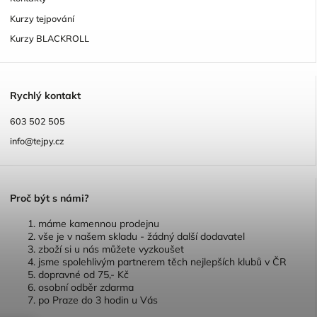
Kurzy tejpování
Kurzy BLACKROLL
R
ychlý kontakt
603 502 505
info@tejpy.cz
P
roč být s námi?
máme kamennou prodejnu
vše je v našem skladu - žádný další dodavatel
zboží si u nás můžete vyzkoušet
jsme spolehlivým partnerem těch nejlepších klubů v ČR
dopravné od 75,- Kč
osobní odběr zdarma
po Praze do 3 hodin u Vás