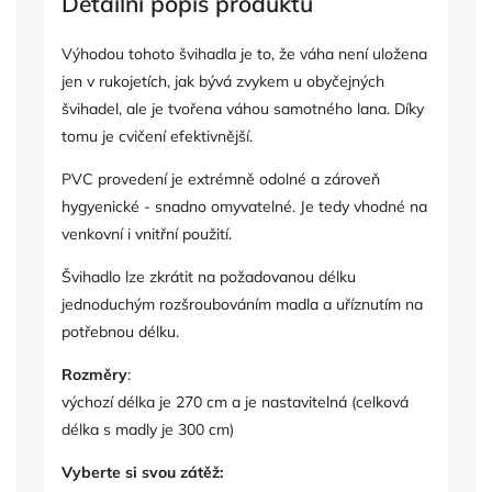
Detailní popis produktu
Výhodou tohoto švihadla je to, že váha není uložena
jen v rukojetích, jak bývá zvykem u obyčejných
švihadel, ale je tvořena váhou samotného lana. Díky
tomu je cvičení efektivnější.
PVC provedení je extrémně odolné a zároveň
hygyenické - snadno omyvatelné. Je tedy vhodné na
venkovní i vnitřní použití.
Švihadlo lze zkrátit na požadovanou délku
jednoduchým rozšroubováním madla a uříznutím na
potřebnou délku.
Rozměry
:
výchozí délka je 270 cm a je nastavitelná (celková
délka s madly je 300 cm)
Vyberte si svou zátěž: