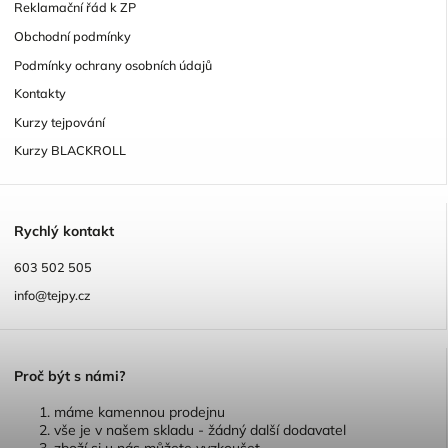
Reklamační řád k ZP
Obchodní podmínky
Podmínky ochrany osobních údajů
Kontakty
Kurzy tejpování
Kurzy BLACKROLL
R
ychlý kontakt
603 502 505
info@tejpy.cz
P
roč být s námi?
máme kamennou prodejnu
vše je v našem skladu - žádný další dodavatel