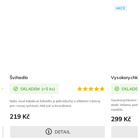
AKCE
Vysokorychlostní švihadlo StreetBulk
s)
SKLADEM
(>5 ks)
Vysokorychlostní švihadlo naší originální značky Stree
je jednoduchý a efektivní nástroj
dodá Vašemu pohybu rychlost a lehkost, o které se V
i a koordinace.
nezdálo.
299 Kč
DETAIL
DETAIL