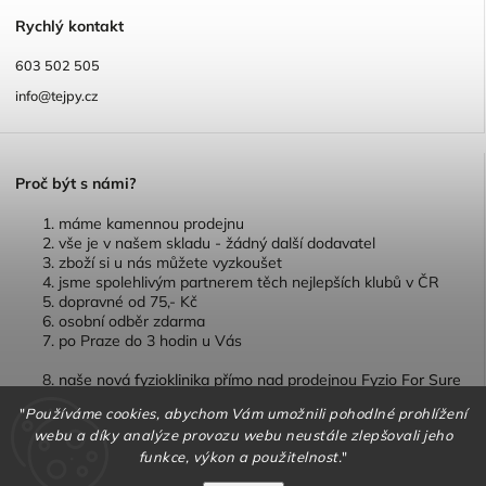
R
ychlý kontakt
603 502 505
info@tejpy.cz
P
roč být s námi?
máme kamennou prodejnu
vše je v našem skladu - žádný další dodavatel
zboží si u nás můžete vyzkoušet
jsme spolehlivým partnerem těch nejlepších klubů v ČR
dopravné od 75,- Kč
osobní odběr zdarma
po Praze do 3 hodin u Vás
naše nová fyzioklinika přímo nad prodejnou Fyzio For Sure
"
Používáme cookies, abychom Vám umožnili pohodlné prohlížení
webu a díky analýze provozu webu neustále zlepšovali jeho
funkce, výkon a použitelnost.
"
Copyright 2026
TEJPY.cz
. Všechna práva vyhrazena.