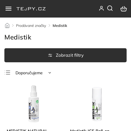
/
Prodávané značky
/
Medistik
Medistik
Doporučujeme
Nejlevnější
Nejdražší
Nejprodávanější
Abecedně