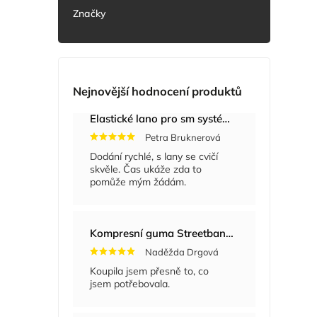
Značky
Nejnovější hodnocení produktů
Elastické lano pro sm systém
+ Masážní míče
Petra Bruknerová
Dodání rychlé, s lany se cvičí
skvěle. Čas ukáže zda to
pomůže mým žádám.
Kompresní guma Streetband 5 cm x 2 m
Naděžda Drgová
Koupila jsem přesně to, co
jsem potřebovala.