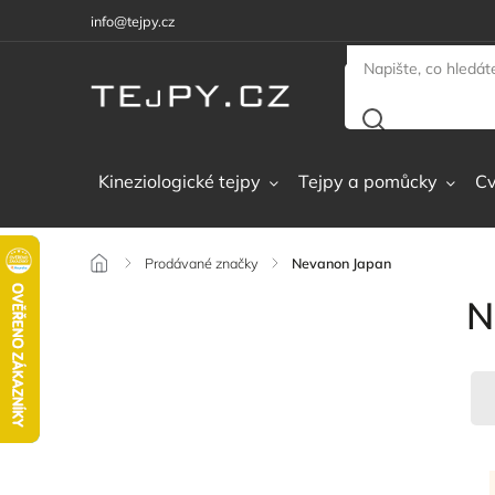
info@tejpy.cz
Kineziologické tejpy
Tejpy a pomůcky
Cv
/
Prodávané značky
/
Nevanon Japan
N