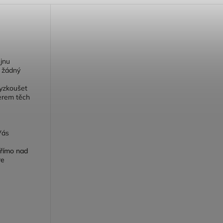
jnu
- žádný
vyzkoušet
erem těch
Vás
přímo nad
re