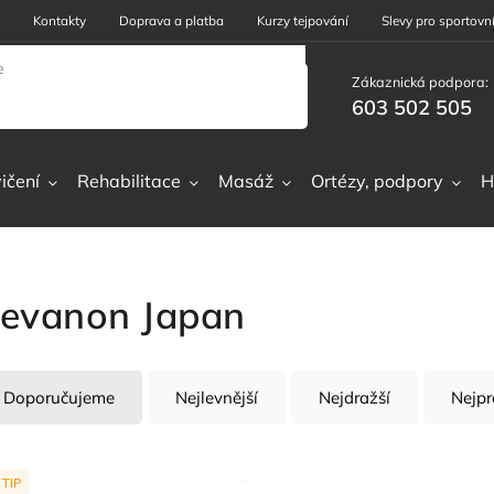
Kontakty
Doprava a platba
Kurzy tejpování
Slevy pro sportovní
Zákaznická podpora:
603 502 505
ičení
Rehabilitace
Masáž
Ortézy, podpory
H
evanon Japan
Doporučujeme
Nejlevnější
Nejdražší
Nejpr
TIP