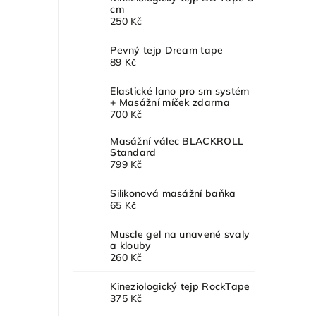
cm
250 Kč
Pevný tejp Dream tape
89 Kč
Elastické lano pro sm systém
+ Masážní míček zdarma
700 Kč
Masážní válec BLACKROLL
Standard
799 Kč
Silikonová masážní baňka
65 Kč
Muscle gel na unavené svaly
a klouby
260 Kč
Kineziologický tejp RockTape
375 Kč