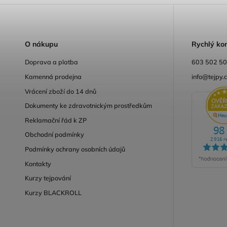
O
nákupu
R
ychlý ko
Doprava a platba
603 502 5
Kamenná prodejna
info@tejpy.
Vrácení zboží do 14 dnů
Dokumenty ke zdravotnickým prostředkům
Reklamační řád k ZP
Obchodní podmínky
Podmínky ochrany osobních údajů
Kontakty
Kurzy tejpování
Kurzy BLACKROLL