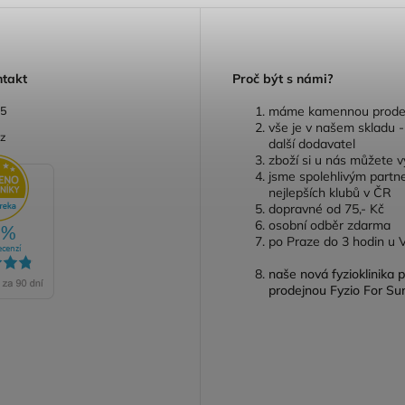
ntakt
P
roč být s námi?
05
máme kamennou prode
vše je v našem skladu 
cz
další dodavatel
zboží si u nás můžete 
jsme spolehlivým partn
nejlepších klubů v ČR
dopravné od 75,- Kč
osobní odběr zdarma
po Praze do 3 hodin u 
naše nová fyzioklinika 
prodejnou Fyzio For Su