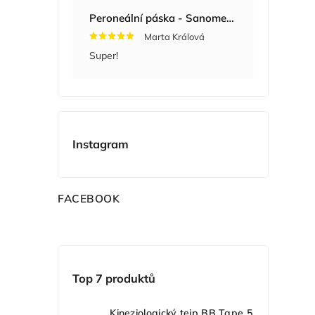
Peroneální páska - Sanomed 722
Marta Králová
Super!
Instagram
F
ACEBOOK
Top 7 produktů
Kineziologický tejp BB Tape 5