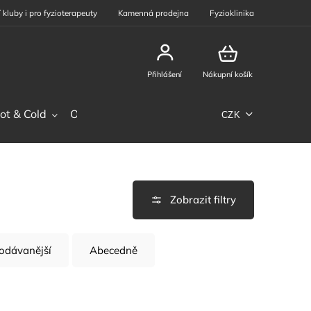
 kluby i pro fyzioterapeuty
Kamenná prodejna
Fyzioklinika
Přihlášení
Nákupní košík
ot & Cold
Ostatní sortiment
Phiten
Sportovní výž
CZK
odávanější
Abecedně