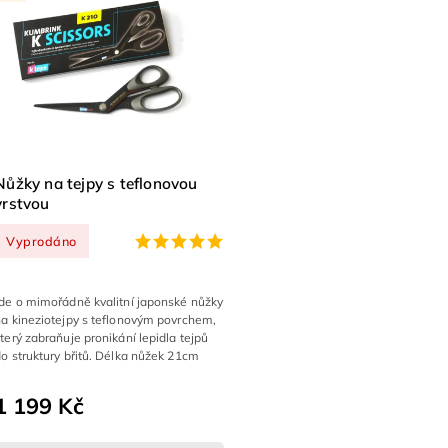
Nůžky na tejpy s teflonovou
vrstvou
Vyprodáno
Jde o mimořádně kvalitní japonské nůžky
na kineziotejpy s teflonovým povrchem,
terý zabraňuje pronikání lepidla tejpů
o struktury břitů. Délka nůžek 21cm
1 199 Kč