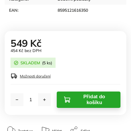
EAN
:
8595121616350
549 Kč
454 Kč bez DPH
SKLADEM
(5 ks)
Možnosti doručení
Přidat do
košíku
Zeptat se
Hlídat
Sdílet