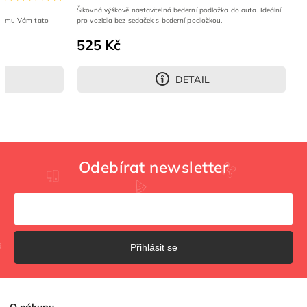
Šikovná výškově nastavitelná bederní podložka do auta. Ideální
K tomu Vám tato
pro vozidla bez sedaček s bederní podložkou.
525 Kč
DETAIL
Odebírat newsletter
Přihlásit se
O
nákupu