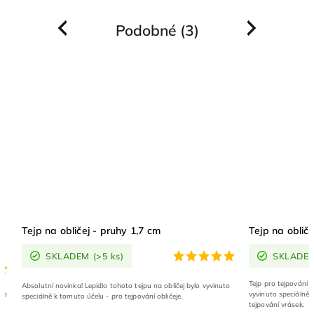
Podobné (3)
Previous
Next
Tejp na obličej - pruhy 1,7 cm
Tejp na obliče
SKLADEM
(>5 ks)
SKLADE
Tejp pro tejpování o
Absolutní novinka! Lepidlo tohoto tejpu na obličej bylo vyvinuto
pro
vyvinuto speciálně 
speciálně k tomuto účelu - pro tejpování obličeje.
tejpování vrásek.