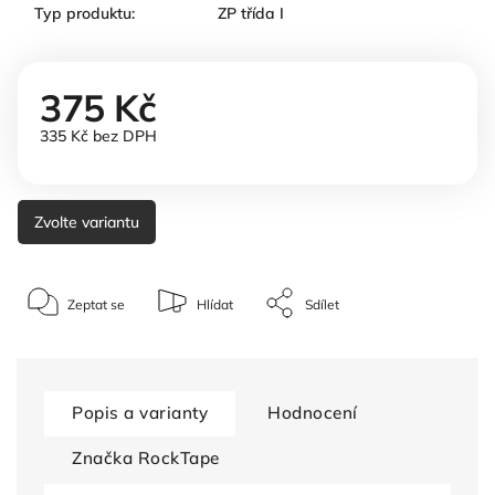
Typ produktu
:
ZP třída I
375 Kč
335 Kč bez DPH
Zvolte variantu
Zeptat se
Hlídat
Sdílet
Popis a varianty
Hodnocení
Značka
RockTape