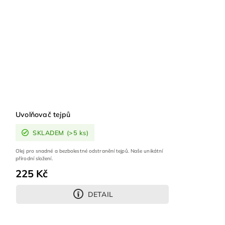
Uvolňovač tejpů
SKLADEM
(>5 ks)
Olej pro snadné a bezbolestné odstranění tejpů. Naše unikátní
přírodní složení.
225 Kč
DETAIL