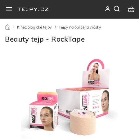
/
Kineziologické tejpy
/
Tejpy na obličej a vrásky
/
Beauty tejp - RockTape