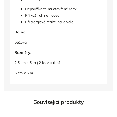
Nepoužívejte na otevřené rány
Při kožních nemocech
Při alergické reakci na lepidlo
Barva:
béžová
Rozměry:
2,5 cm x 5 m ( 2 ks v balení )
5 cm x 5 m
Související produkty