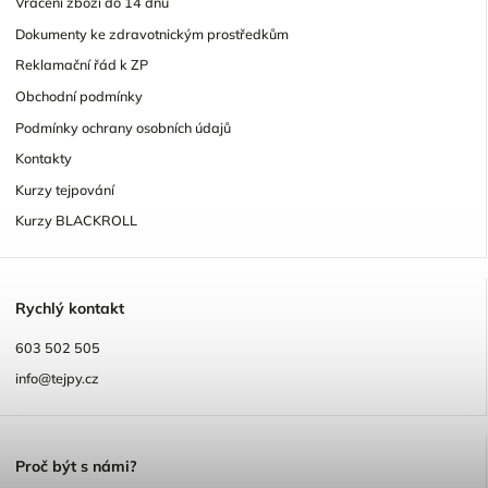
Vrácení zboží do 14 dnů
Dokumenty ke zdravotnickým prostředkům
Reklamační řád k ZP
Obchodní podmínky
Podmínky ochrany osobních údajů
Kontakty
Kurzy tejpování
Kurzy BLACKROLL
R
ychlý kontakt
603 502 505
info@tejpy.cz
P
roč být s námi?