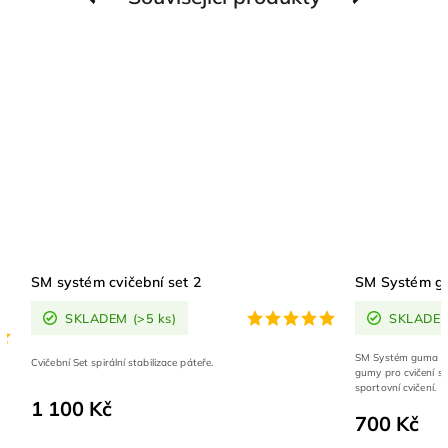
SM systém cvičební set 2
SM Systém 
SKLADEM
(>5 ks)
SKLADE
SM Systém guma SP
Cvičební Set spirální stabilizace páteře.
gumy pro cvičení spi
sportovní cvičení.
1 100 Kč
700 Kč