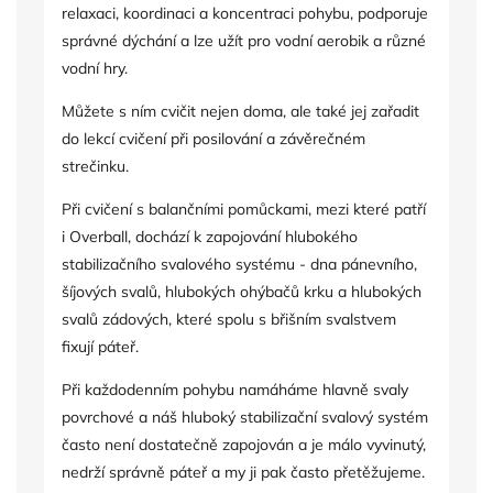
relaxaci, koordinaci a koncentraci pohybu, podporuje
správné dýchání a lze užít pro vodní aerobik a různé
vodní hry.
Můžete s ním cvičit nejen doma, ale také jej zařadit
do lekcí cvičení při posilování a závěrečném
strečinku.
Při cvičení s balančními pomůckami, mezi které patří
i Overball, dochází k zapojování hlubokého
stabilizačního svalového systému - dna pánevního,
šíjových svalů, hlubokých ohýbačů krku a hlubokých
svalů zádových, které spolu s břišním svalstvem
fixují páteř.
Při každodenním pohybu namáháme hlavně svaly
povrchové a náš hluboký stabilizační svalový systém
často není dostatečně zapojován a je málo vyvinutý,
nedrží správně páteř a my ji pak často přetěžujeme.