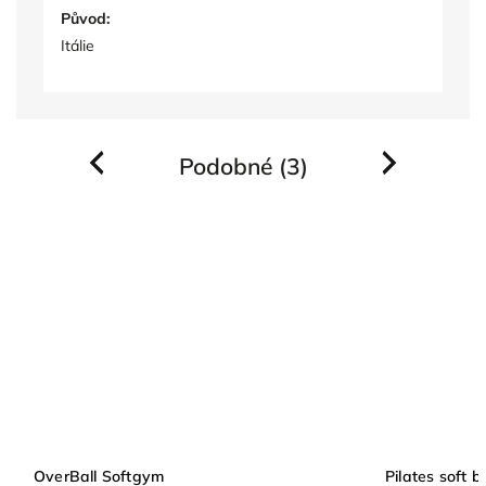
Původ:
Itálie
Podobné (3)
Previous
Next
OverBall Softgym
Pilates soft ba