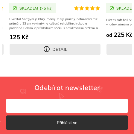
SKLADEM
(>5 ks)
SKLADE
OverBall Softgym je lehký, měkký, malý, pružný, nafukovací míč
Pilates soft ball Si
průměru 23 cm vyvinutý na cvičení, rehabilitaci rukou a
vhodný zejména pro 
ce.
podobně. Baleno v průhledném sáčku s nafukovacím brčkem a...
225 Kč
od
125 Kč
DETAIL
Odebírat newsletter
Přihlásit se