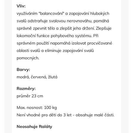
Vliv:
využíváním "balancování" a zapojování hlubokých
svalů odstraňuje svalovou nerovnováhu, pomáhá
správně zpevnit tělo a zlepšit jeho držení. Zlepšuje
lokomoční funkce pohybového systému. Při
správném použití napomáhá izolovat procvičované
oblasti svalů a eliminuje zapojování svalů
pomocných.
Barvy:
modrá, červená, žlutá
Rozměry:
průměr 23 cm
Max. nosnost: 100 kg
Není vhodné pro děti do 3 let - obsahuje malé části.
Neosahuje ftaláty