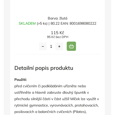
Barva: žlutá
SKLADEM
(>5 ks)
| 80.22
EAN:
8001698080222
115 Kč
95 Kč bez DPH
Detailní popis produktu
Použití:
před cvičením či podkládáním uřízněte nebo
ustřihněte a hlavně zabruste dlouhý špuntík v
přechodu silnější části v část užší! Míček lze využít v
rytmické gymnastice, vyrovnávacích, protahovacích,
posilovacích a balančních cvičeních (Pilates),