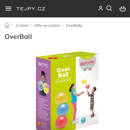
/
Cvičení
/
Míče na cvičení
/
OverBally
/
OverBall