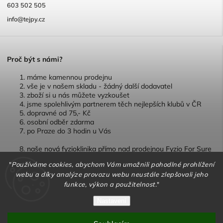
603 502 505
info@tejpy.cz
P
roč být s námi?
máme kamennou prodejnu
vše je v našem skladu - žádný další dodavatel
zboží si u nás můžete vyzkoušet
jsme spolehlivým partnerem těch nejlepších klubů v ČR
dopravné od 75,- Kč
osobní odběr zdarma
po Praze do 3 hodin u Vás
naše nová fyzioklinika přímo nad prodejnou Fyzio For Sure
"
Používáme cookies, abychom Vám umožnili pohodlné prohlížení
webu a díky analýze provozu webu neustále zlepšovali jeho
funkce, výkon a použitelnost.
"
Copyright 2026
TEJPY.cz
. Všechna práva vyhrazena.
Nastavení
Vytvořil
Shoptet
| Design
Shoptak.cz