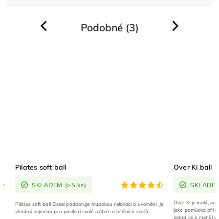
Podobné (3)
Previous
Next
Pilates soft ball
Over Ki ball
SKLADEM
(>5 ks)
SKLADE
u
Over Ki je malý, pr
Pilates soft ball Sissel podporuje hlubokou relaxaci a uvolnění. Je
jako pomůcka při cvi
vhodný zejména pro posílení svalů páteře a břišních svalů.
Jedná se o menší ve