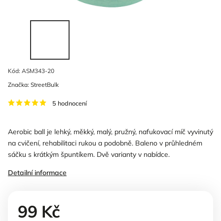
Kód:
ASM343-20
Značka:
StreetBulk
5 hodnocení
Aerobic ball je lehký, měkký, malý, pružný, nafukovací míč vyvinutý
na cvičení, rehabilitaci rukou a podobně. Baleno v průhledném
sáčku s krátkým špuntíkem. Dvě varianty v nabídce.
Detailní informace
99 Kč