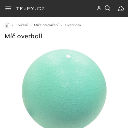
/
Cvičení
/
Míče na cvičení
/
OverBally
/
Míč overball