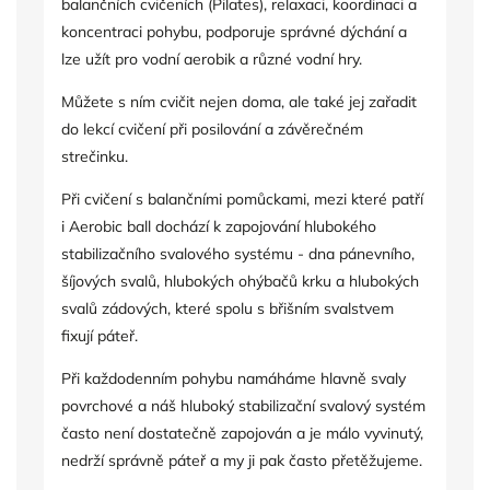
balančních cvičeních (Pilates), relaxaci, koordinaci a
koncentraci pohybu, podporuje správné dýchání a
lze užít pro vodní aerobik a různé vodní hry.
Můžete s ním cvičit nejen doma, ale také jej zařadit
do lekcí cvičení při posilování a závěrečném
strečinku.
Při cvičení s balančními pomůckami, mezi které patří
i Aerobic ball dochází k zapojování hlubokého
stabilizačního svalového systému - dna pánevního,
šíjových svalů, hlubokých ohýbačů krku a hlubokých
svalů zádových, které spolu s břišním svalstvem
fixují páteř.
Při každodenním pohybu namáháme hlavně svaly
povrchové a náš hluboký stabilizační svalový systém
často není dostatečně zapojován a je málo vyvinutý,
nedrží správně páteř a my ji pak často přetěžujeme.