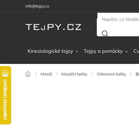
info@tejpy.cz
Kineziologické tejpy
Tejpy a pomůcky
Cv
/
Masáž
/
Masážní baňky
/
Silikonové baňky
/
S