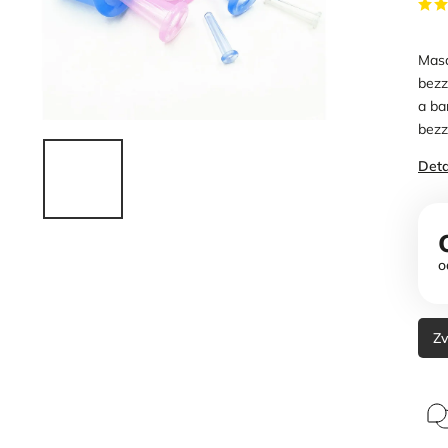
Masá
bezz
a ba
bezz
Deta
o
Zv