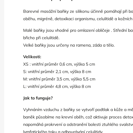
Barevné masážní baňky ze silikonu účinně pomáhají při b
oběhu, migréně, detoxikaci organismu, celulitidě a kožních
Malé baňky jsou vhodné pro omlazení obličeje . Střední b
břicho při celulitidě.
Velké baňky jsou určeny na ramena, záda a tělo.
Velikosti:
XS : vnitřní průměr 0,6 cm, výška 5 cm
S: vnitřní průměr 2,1 cm, výška 8 cm
M: vnitřní průměr 3,5 cm, výška 5,5 cm
L: vnitřní průměr 4,8 cm, výška 8 cm
Jak to funguje?
Vyhnáním vzduchu z baňky se vytvoří podtlak a kůže a měk
baněk působíme na krevní oběh, což aktivuje proces deto
napomáhá prokrvení a odstranění bolesti ztuhlého svalstv
lymfatického toku a odbourávání celulitidy.