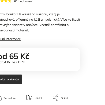
61 hodnocení
žní baňka z lékařského silikonu, který je
ápachový, příjemný na kůži a hygienický. Více velikostí
revných variant v nabídce. Včetně certifikátu o
ávadnosti materiálu.
ilní informace
od
65 Kč
d
54 Kč
bez DPH
olte variantu
Zeptat se
Hlídat
Sdílet