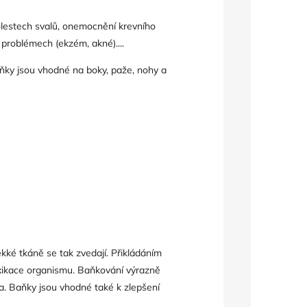
olestech svalů, onemocnění krevního
 problémech (ekzém, akné)....
aňky jsou vhodné na boky, paže, nohy a
ké tkáně se tak zvedají. Přikládáním
xikace organismu. Baňkování výrazně
a. Baňky jsou vhodné také k zlepšení