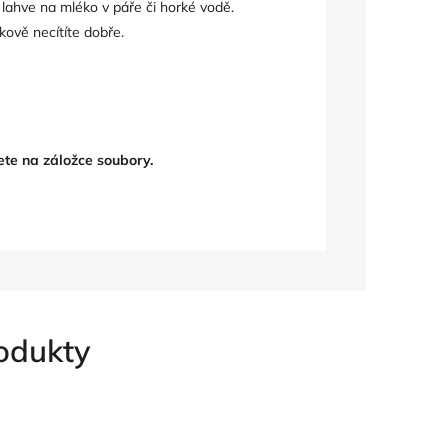
 lahve na mléko v páře či horké vodě.
ově necítíte dobře.
ete na záložce soubory.
rodukty