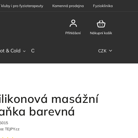
 kluby i pro fyzioterapeuty
Kamenná prodejna
Fyzioklinika
Přihlášení
Nákupní košík
ot & Cold
Ostatní sortiment
Phiten
Sportovní výž
CZK
ilikonová masážní
aňka barevná
5015
ka:
TEJPY.cz