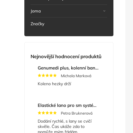
Joma
Značky
Nejnovější hodnocení produktů
Genumedi plus, kolenní bandáž se zvýšenou fixací
Michala Marková
Koleno hezky drží
Elastické lano pro sm systém
+ Masážní míče
Petra Bruknerová
Dodání rychlé, s lany se cvičí
skvěle. Čas ukáže zda to
pomůže mým žádám.