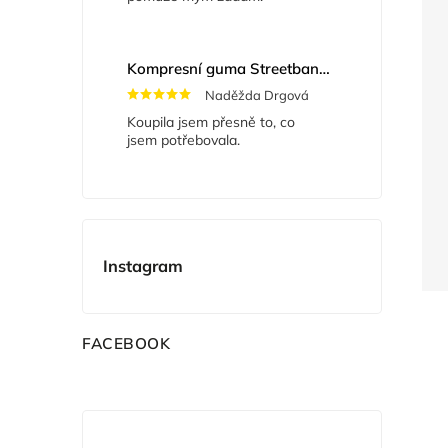
Kompresní guma Streetband 5 cm x 2 m
Naděžda Drgová
Koupila jsem přesně to, co
jsem potřebovala.
Instagram
F
ACEBOOK