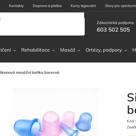
Kontakty
Doprava a platba
Kurzy tejpování
Slevy pro sportovní
Zákaznická podpora:
603 502 505
ičení
Rehabilitace
Masáž
Ortézy, podpory
H
ilikonová masážní baňka barevná
S
b
Kód:
Znač