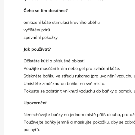
Čeho se tím dosáhne?
omlazení kůže stimulací krevního oběhu
vyčištění pórů
zpevnění pokožky
Jak používat?
Očistěte kůži a příslušné oblasti.
Použíjte masážní krém nebo gel pro zvlhčení kůže.
Stiskněte baňku ve středu rukama (pro uvolnění vzduchu u
Umístěte zmáčknutou baňku na své místo.
Pokuste se zabránit vniknutí vzduchu do baňky a pomalu u
Upozornění:
k zdarma
Nenechávejte baňky na jednom místě příliš dlouho, proto
Používejte baňky jemně a masírujte pokožku, aby se zabr
puchýřů.