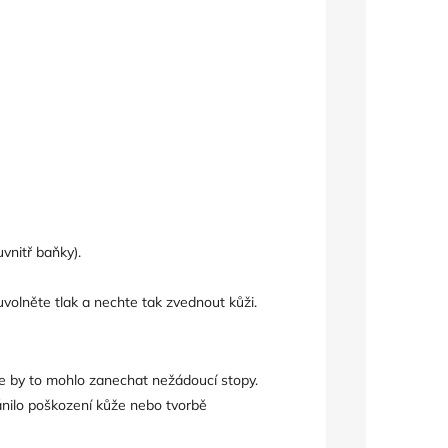
vnitř baňky).
volněte tlak a nechte tak zvednout kůži.
že by to mohlo zanechat nežádoucí stopy.
ánilo poškození kůže nebo tvorbě