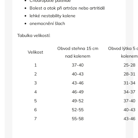
Chodropatie patellae
Bolest a otok při artróze nebo artritidě
lehké nestability kolene
onemocnění šlach
Tabulka velikostí:
Obvod stehna 15 cm
Obvod lýtka 5 
Velikost
nad kolenem
kolenem
1
37-40
25-28
2
40-43
28-31
3
43-46
31-34
4
46-49
34-37
5
49-52
37-40
6
52-55
40-43
7
55-58
43-46