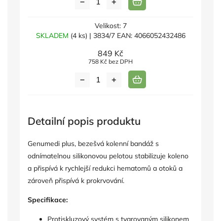
Velikost: 7
SKLADEM
(4 ks)
| 3834/7
EAN:
4066052432486
849 Kč
758 Kč bez DPH
Detailní popis produktu
Genumedi plus, bezešvá kolenní bandáž s
odnímatelnou silikonovou pelotou stabilizuje koleno
a přispívá k rychlejší redukci hematomů a otoků a
zároveň přispívá k prokrvování.
Specifikace:
Protiskluzový systém s tvarovaným silikonem