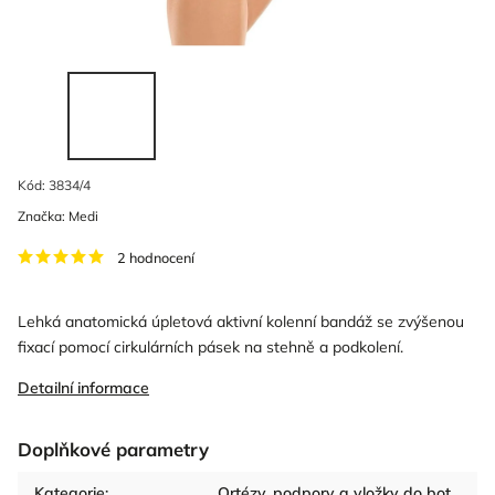
Kód:
3834/4
Značka:
Medi
2 hodnocení
Lehká anatomická úpletová aktivní kolenní bandáž se zvýšenou
fixací pomocí cirkulárních pásek na stehně a podkolení.
Detailní informace
Doplňkové parametry
Kategorie
:
Ortézy, podpory a vložky do bot