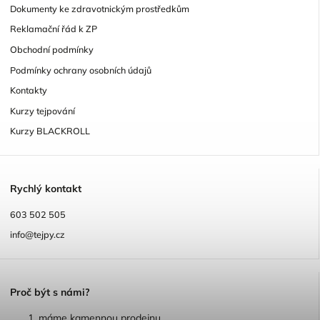
Dokumenty ke zdravotnickým prostředkům
Reklamační řád k ZP
Obchodní podmínky
Podmínky ochrany osobních údajů
Kontakty
Kurzy tejpování
Kurzy BLACKROLL
R
ychlý kontakt
603 502 505
info@tejpy.cz
P
roč být s námi?
máme kamennou prodejnu