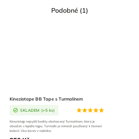
Podobné (1)
Kineziotape BB Tape s Turmalínem
SKLADEM
(>5 ks)
Kineziotejp nejvyšší kvality obohacený Turmalínem, který je
obsažen v lepidle tejpu. Turmalín je minerál používaný k tlumení
bolesti. Více barev v nabídce.