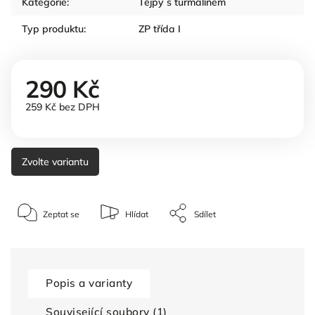
Kategorie
:
Tejpy s turmalínem
Typ produktu
:
ZP třída I
290 Kč
259 Kč bez DPH
Zvolte variantu
Zeptat se
Hlídat
Sdílet
Popis a varianty
Související soubory (1)