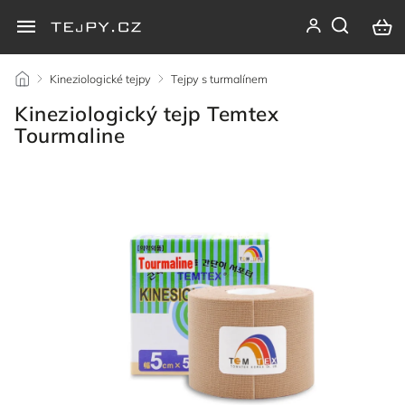
/
Kineziologické tejpy
/
Tejpy s turmalínem
/
Kineziologický tejp Temtex
Tourmaline