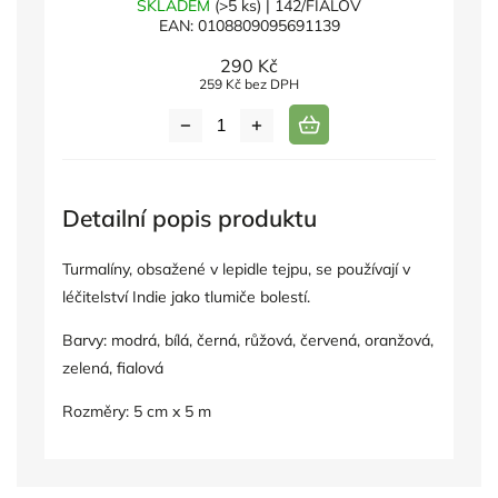
SKLADEM
(>5 ks)
| 142/FIALOV
EAN:
0108809095691139
290 Kč
259 Kč bez DPH
Detailní popis produktu
Turmalíny, obsažené v lepidle tejpu, se používají v
léčitelství Indie jako tlumiče bolestí.
Barvy: modrá, bílá, černá, růžová, červená, oranžová,
zelená, fialová
Rozměry: 5 cm x 5 m