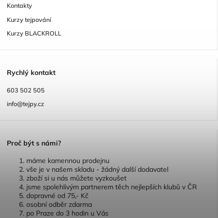
Kontakty
Kurzy tejpování
Kurzy BLACKROLL
R
ychlý kontakt
603 502 505
info@tejpy.cz
P
roč být s námi?
máme kamennou prodejnu
vše je v našem skladu - žádný další dodavatel
zboží si u nás můžete vyzkoušet
jsme spolehlivým partnerem těch nejlepších klubů v ČR
dopravné od 75,- Kč
osobní odběr zdarma
po Praze do 3 hodin u Vás