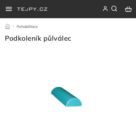
/
Rehabilitace
/
Podkoleník půlválec