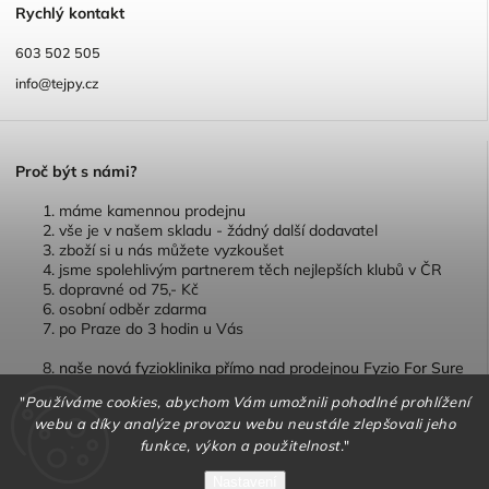
R
ychlý kontakt
603 502 505
info@tejpy.cz
P
roč být s námi?
máme kamennou prodejnu
vše je v našem skladu - žádný další dodavatel
zboží si u nás můžete vyzkoušet
jsme spolehlivým partnerem těch nejlepších klubů v ČR
dopravné od 75,- Kč
osobní odběr zdarma
po Praze do 3 hodin u Vás
naše nová fyzioklinika přímo nad prodejnou Fyzio For Sure
"
Používáme cookies, abychom Vám umožnili pohodlné prohlížení
webu a díky analýze provozu webu neustále zlepšovali jeho
funkce, výkon a použitelnost.
"
Copyright 2026
TEJPY.cz
. Všechna práva vyhrazena.
Nastavení