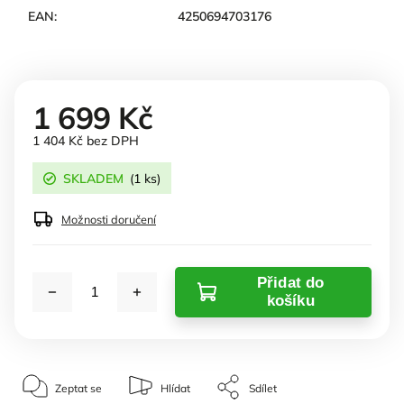
EAN
:
4250694703176
1 699 Kč
1 404 Kč bez DPH
SKLADEM
(1 ks)
Možnosti doručení
Přidat do
košíku
Zeptat se
Hlídat
Sdílet