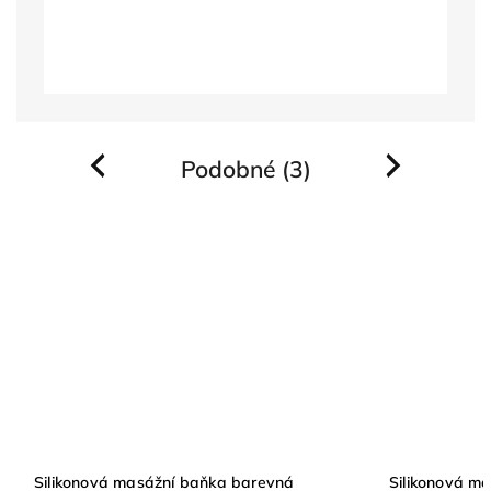
Podobné (3)
Previous
Next
baňka barevná
Silikonová masážní baňka se třpytkami