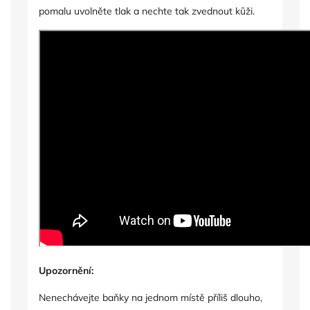
pomalu uvolněte tlak a nechte tak zvednout kůži.
Upozornění:
Nenechávejte baňky na jednom místě příliš dlouho,