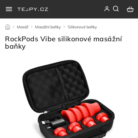
/
Masáž
/
Masážní baňky
/
Silikonové baňky
/
RockPods Vibe silikonové masážní
baňky