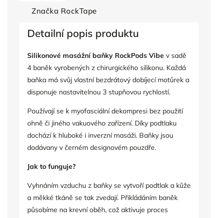
Značka
RockTape
Detailní popis produktu
Silikonové masážní baňky RockPods Vibe
v sadě
4 baněk vyrobených z chirurgického silikonu. Každá
baňka má svůj vlastní bezdrátový dobíjecí motůrek a
disponuje nastavitelnou 3 stupňovou rychlostí.
Používají se k myofasciální dekompresi bez použití
ohně či jiného vakuového zařízení. Díky podtlaku
dochází k hluboké i inverzní masáži. Baňky jsou
dodávany v černém designovém pouzdře.
Jak to funguje?
Vyhnáním vzduchu z baňky se vytvoří podtlak a kůže
a měkké tkáně se tak zvedají. Přikládáním baněk
působíme na krevní oběh, což aktivuje proces