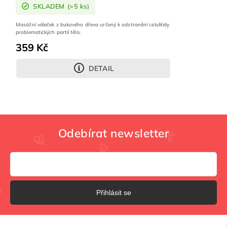
SKLADEM
(>5 ks)
Masážní váleček z bukového dřeva určený k odstranění celulitidy
problematických partií těla.
359 Kč
DETAIL
Odebírat newsletter
Přihlásit se