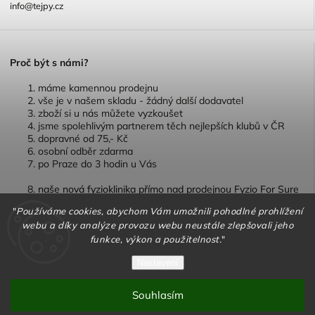
info@tejpy.cz
P
roč být s námi?
máme kamennou prodejnu
vše je v našem skladu - žádný další dodavatel
zboží si u nás můžete vyzkoušet
jsme spolehlivým partnerem těch nejlepších klubů v ČR
dopravné od 75,- Kč
osobní odběr zdarma
po Praze do 3 hodin u Vás
naše nová fyzioklinika přímo nad prodejnou Fyzio For Sure
"
Používáme cookies, abychom Vám umožnili pohodlné prohlížení
webu a díky analýze provozu webu neustále zlepšovali jeho
funkce, výkon a použitelnost.
"
Copyright 2026
TEJPY.cz
. Všechna práva vyhrazena.
Nastavení
Vytvořil
Shoptet
| Design
Shoptak.cz
Souhlasím
Vytvořil Shoptet