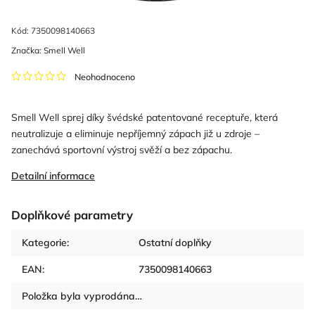
Kód:
7350098140663
Značka:
Smell Well
Neohodnoceno
Smell Well sprej díky švédské patentované receptuře, která
neutralizuje a eliminuje nepříjemný zápach již u zdroje –
zanechává sportovní výstroj svěží a bez zápachu.
Detailní informace
Doplňkové parametry
Kategorie
:
Ostatní doplňky
EAN
:
7350098140663
Položka byla vyprodána…