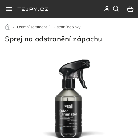
/
Ostatní sortiment
/
Ostatní doplňky
/
Sprej na odstranění zápachu