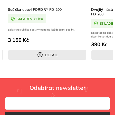
Sušička obuvi FORDRY FD 200
Dvojitý nást
FD 200
SKLADEM
(1 ks)
SKLADE
Elektircká sušička obuvi vhodná na každodenní použití.
Nástavec na elektri
dezinfikovat dva p
3 150 Kč
390 Kč
DETAIL
Odebírat newsletter