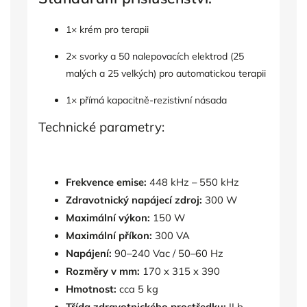
1× krém pro terapii
2× svorky a 50 nalepovacích elektrod (25
malých a 25 velkých) pro automatickou terapii
1× přímá kapacitně-rezistivní násada
Technické parametry:
Frekvence emise:
448 kHz – 550 kHz
Zdravotnický napájecí zdroj:
300 W
Maximální výkon:
150 W
Maximální příkon:
300 VA
Napájení:
90–240 Vac / 50–60 Hz
Rozměry v mm:
170 x 315 x 390
Hmotnost:
cca 5 kg
Třída zdravotnického prostředku:
II b