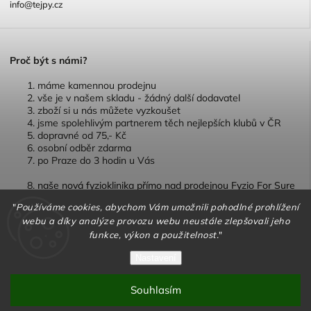
info@tejpy.cz
P
roč být s námi?
máme kamennou prodejnu
vše je v našem skladu - žádný další dodavatel
zboží si u nás můžete vyzkoušet
jsme spolehlivým partnerem těch nejlepších klubů v ČR
dopravné od 75,- Kč
osobní odběr zdarma
po Praze do 3 hodin u Vás
naše nová fyzioklinika přímo nad prodejnou Fyzio For Sure
"
Používáme cookies, abychom Vám umožnili pohodlné prohlížení
webu a díky analýze provozu webu neustále zlepšovali jeho
funkce, výkon a použitelnost.
"
Copyright 2026
TEJPY.cz
. Všechna práva vyhrazena.
Nastavení
Vytvořil
Shoptet
| Design
Shoptak.cz
Souhlasím
Vytvořil Shoptet