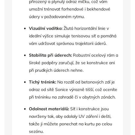
přirozený a plynulý odraz míčku, což vám
umožní trénovat forhendové i bekhendové
údery v požadovaném rytmu.
Vizuální vodítko:
Žlutá horizontální linie v
ideální výšce simuluje tenisovou síť a pomáhá
vám udržovat správnou trajektorii úderů.
Stabilita při úderech:
Robustní ocelový rám a
široké podpěry zaručují, že se konstrukce ani
při prudkých úderech nehne.
Tichý trénink:
Na rozdíl od betonových zdí je
odraz od sítě Sonice výrazně tišší, což oceníte
při tréninku na zahradě či v obytných zónách.
Odolnost materiálů:
Síť i konstrukce jsou
navrženy tak, aby odolaly UV záření i dešti,
takže ji můžete ponechat na kurtu po celou
sezónu.