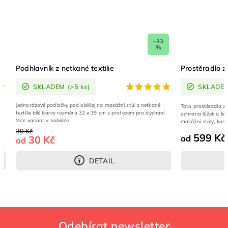
–33
%
Podhlavník z netkané textilie
Prostěradlo z
SKLADEM
(>5 ks)
SKLADE
Jednorázové podložky pod obličej na masážní stůl z netkané
a
Toto prostěradlo z 
textílie bílé barvy rozměru 32 x 39 cm s prořezem pro dýchání.
ochrana lůžek a leh
Více variant v nabídce.
masážní stoly, kosme
30 Kč
599 Kč
od
30 Kč
od
DETAIL
Odebírat newsletter