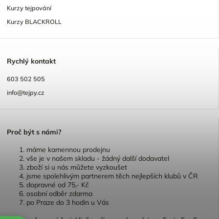
Kurzy tejpování
Kurzy BLACKROLL
R
ychlý kontakt
603 502 505
info@tejpy.cz
P
roč být s námi?
máme kamennou prodejnu
vše je v našem skladu - žádný další dodavatel
zboží si u nás můžete vyzkoušet
jsme spolehlivým partnerem těch nejlepších klubů v ČR
dopravné od 75,- Kč
osobní odběr zdarma
po Praze do 3 hodin u Vás