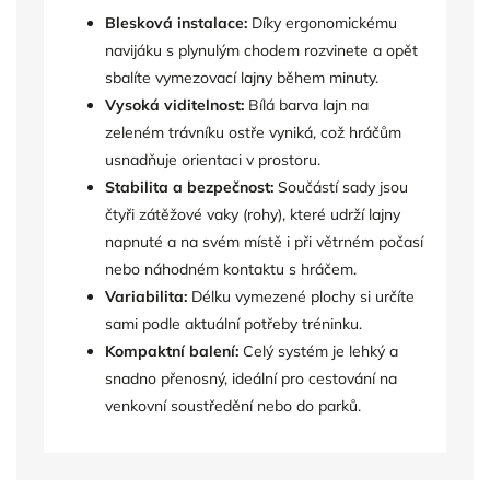
Blesková instalace:
Díky ergonomickému
navijáku s plynulým chodem rozvinete a opět
sbalíte vymezovací lajny během minuty.
Vysoká viditelnost:
Bílá barva lajn na
zeleném trávníku ostře vyniká, což hráčům
usnadňuje orientaci v prostoru.
Stabilita a bezpečnost:
Součástí sady jsou
čtyři zátěžové vaky (rohy), které udrží lajny
napnuté a na svém místě i při větrném počasí
nebo náhodném kontaktu s hráčem.
Variabilita:
Délku vymezené plochy si určíte
sami podle aktuální potřeby tréninku.
Kompaktní balení:
Celý systém je lehký a
snadno přenosný, ideální pro cestování na
venkovní soustředění nebo do parků.