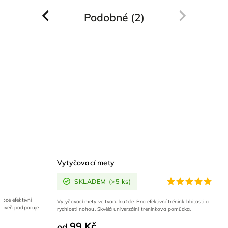
Podobné (2)
Previous
Next
Vytyčovací mety
SKLADEM
(>5 ks)
soce efektivní
Vytyčovací mety ve tvaru kužele. Pro efektivní trénink hbitosti a
Zároveň podporuje
rychlosti nohou. Skvělá univerzální tréninková pomůcka.
99 Kč
od