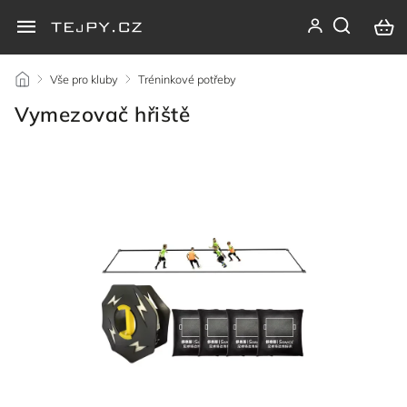
/
Vše pro kluby
/
Tréninkové potřeby
/
Vymezovač hřiště