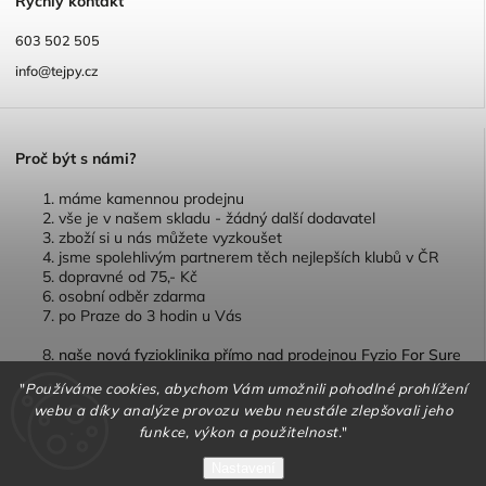
R
ychlý kontakt
603 502 505
info@tejpy.cz
P
roč být s námi?
máme kamennou prodejnu
vše je v našem skladu - žádný další dodavatel
zboží si u nás můžete vyzkoušet
jsme spolehlivým partnerem těch nejlepších klubů v ČR
dopravné od 75,- Kč
osobní odběr zdarma
po Praze do 3 hodin u Vás
naše nová fyzioklinika přímo nad prodejnou Fyzio For Sure
"
Používáme cookies, abychom Vám umožnili pohodlné prohlížení
webu a díky analýze provozu webu neustále zlepšovali jeho
funkce, výkon a použitelnost.
"
Copyright 2026
TEJPY.cz
. Všechna práva vyhrazena.
Nastavení
Vytvořil
Shoptet
| Design
Shoptak.cz