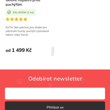
Gelové náplasti proti
puchýřům
SKLADEM
(1 ks)
ELYTH Skin patches jsou ideální pro
zabránění tvorby puchýřů způsobené
tlakem nebo třením
1 499 Kč
od
DETAIL
Odebírat newsletter
Přihlásit se