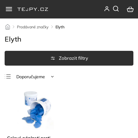
/
Prodávané značky
/
Elyth
Elyth
Doporučujeme
Nejlevnější
Nejdražší
Nejprodávanější
Abecedně