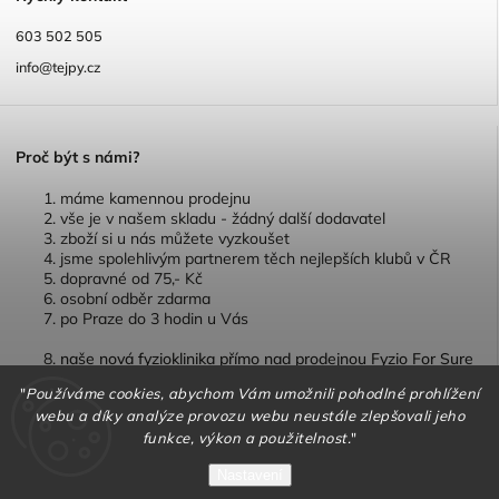
603 502 505
info@tejpy.cz
P
roč být s námi?
máme kamennou prodejnu
vše je v našem skladu - žádný další dodavatel
zboží si u nás můžete vyzkoušet
jsme spolehlivým partnerem těch nejlepších klubů v ČR
dopravné od 75,- Kč
osobní odběr zdarma
po Praze do 3 hodin u Vás
naše nová fyzioklinika přímo nad prodejnou Fyzio For Sure
"
Používáme cookies, abychom Vám umožnili pohodlné prohlížení
webu a díky analýze provozu webu neustále zlepšovali jeho
funkce, výkon a použitelnost.
"
Copyright 2026
TEJPY.cz
. Všechna práva vyhrazena.
Nastavení
Vytvořil
Shoptet
| Design
Shoptak.cz