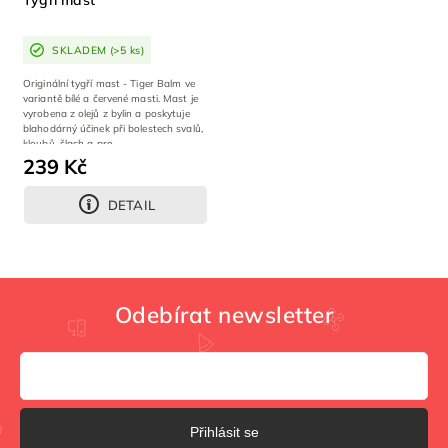
Tygří mast
SKLADEM
(>5 ks)
Originální tygří mast - Tiger Balm ve
variantě bílé a červené masti. Mast je
vyrobena z olejů z bylin a poskytuje
blahodárný účinek při bolestech svalů,
kloubů, šlach a pro...
239 Kč
DETAIL
Odebírat newsletter
Přihlásit se