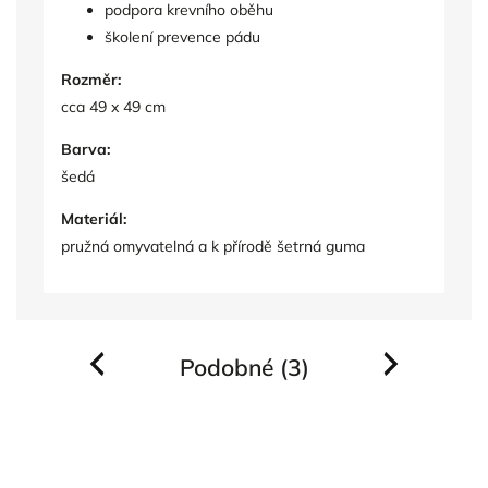
podpora krevního oběhu
školení prevence pádu
Rozměr:
cca 49 x 49 cm
Barva:
šedá
Materiál:
pružná omyvatelná a k přírodě šetrná guma
Podobné (3)
Previous
Next