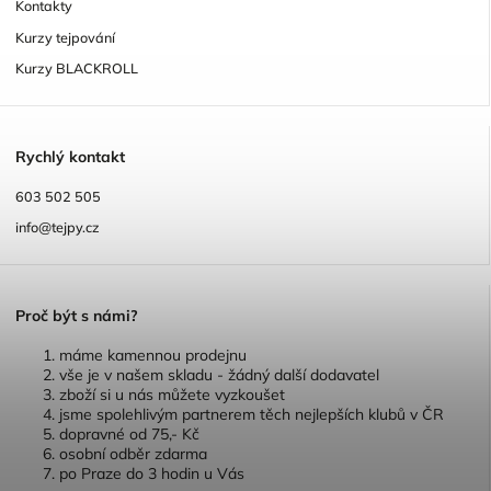
Kontakty
Kurzy tejpování
Kurzy BLACKROLL
R
ychlý kontakt
603 502 505
info@tejpy.cz
P
roč být s námi?
máme kamennou prodejnu
vše je v našem skladu - žádný další dodavatel
zboží si u nás můžete vyzkoušet
jsme spolehlivým partnerem těch nejlepších klubů v ČR
dopravné od 75,- Kč
osobní odběr zdarma
po Praze do 3 hodin u Vás