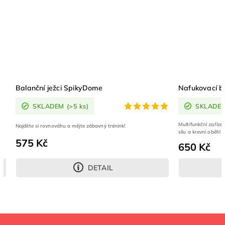
Balanční ježci SpikyDome
Nafukovací ba
SKLADEM
(>5 ks)
SKLADE
Multifunkční zařízen
Najděte si rovnováhu a mějte zábavný trénink!
sílu a krevní oběh!
575 Kč
650 Kč
DETAIL