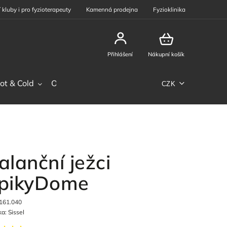
 kluby i pro fyzioterapeuty
Kamenná prodejna
Fyzioklinika
Přihlášení
Nákupní košík
ot & Cold
Ostatní sortiment
Phiten
Sportovní výž
CZK
alanční ježci
pikyDome
161.040
ka:
Sissel