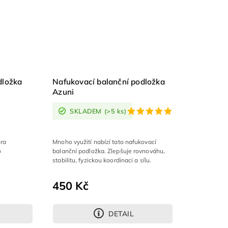
dložka
Nafukovací balanční podložka
Azuni
SKLADEM
(>5 ks)
ra
Mnoho využití nabízí tato nafukovací
o
balanční podložka. Zlepšuje rovnováhu,
stabilitu, fyzickou koordinaci a sílu.
450 Kč
DETAIL