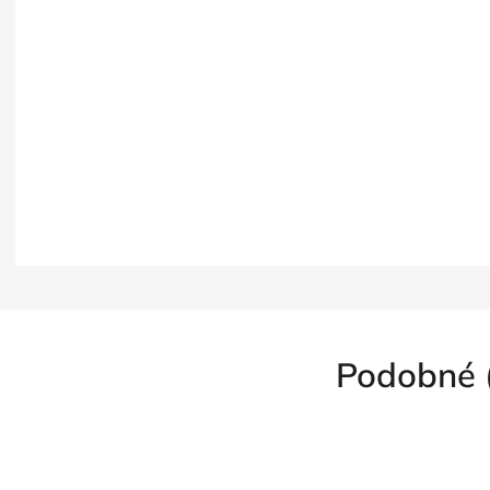
Podobné 
k zdarma