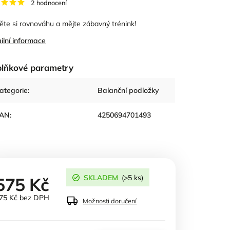
2 hodnocení
ěte si rovnováhu a mějte zábavný trénink!
ilní informace
lňkové parametry
ategorie
:
Balanční podložky
AN
:
4250694701493
SKLADEM
(>5 ks)
575 Kč
75 Kč bez DPH
Možnosti doručení