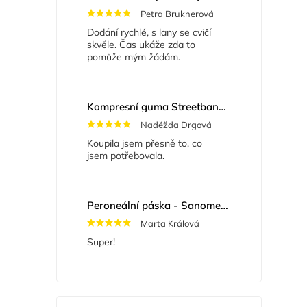
Petra Bruknerová
Dodání rychlé, s lany se cvičí
skvěle. Čas ukáže zda to
pomůže mým žádám.
Kompresní guma Streetband 5 cm x 2 m
Naděžda Drgová
Koupila jsem přesně to, co
jsem potřebovala.
Peroneální páska - Sanomed 722
Marta Králová
Super!