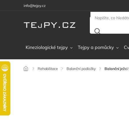
info@tejpy.cz
Kineziologické tejpy
Tejpy a pomůcky
Cv
/
Rehabilitace
/
Balanční podložky
/
Balanční ježc