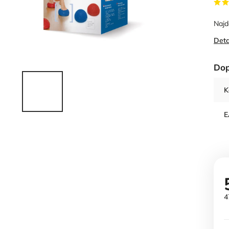
Najd
Deta
Dop
K
E
4