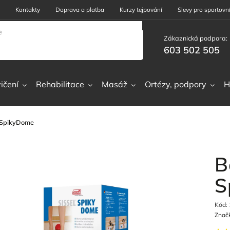
Kontakty
Doprava a platba
Kurzy tejpování
Slevy pro sportovní
Zákaznická podpora:
603 502 505
ičení
Rehabilitace
Masáž
Ortézy, podpory
H
i SpikyDome
B
S
Kód:
Znač