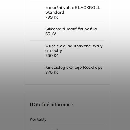
Masážní válec BLACKROLL
Standard
799 Kč
Silikonová masážní baňka
65 Kč
Muscle gel na unavené svaly
a klouby
260 Kč
Kineziologický tejp RockTape
375 Kč
Užitečné informace
Kontakty