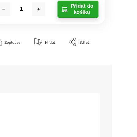
Přidat do
košíku
Zeptat se
Hlídat
Sdílet