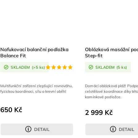
Nafukovací balanční podložka
Oblázková masážní po
Balance Fit
Step-fit
SKLADEM
(>5 ks)
SKLADEM
(5 ks)
Multifunkční zařízení zlepšující rovnováhu,
Domácí oblázková pláž! Podpo
fyzickou koordinaci, sílu a krevní oběh!
celotělové koordinace díky tét
kamínkové podložce.
650 Kč
2 999 Kč
DETAIL
DETAIL